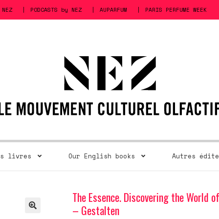
 NEZ
PODCASTS by NEZ
AUPARFUM
PARIS PERFUME WEEK
s livres
Our English books
Autres édite
The Essence. Discovering the World o
– Gestalten
🔍