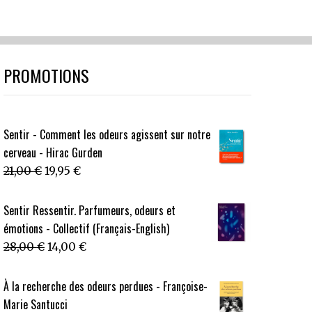
PROMOTIONS
Sentir - Comment les odeurs agissent sur notre
cerveau - Hirac Gurden
Le
Le
21,00
€
19,95
€
prix
prix
initial
actuel
Sentir Ressentir. Parfumeurs, odeurs et
était :
est :
émotions - Collectif (Français-English)
21,00 €.
19,95 €.
Le
Le
28,00
€
14,00
€
prix
prix
initial
actuel
À la recherche des odeurs perdues - Françoise-
était :
est :
Marie Santucci