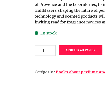
of Provence and the laboratories, to 
trailblazers shaping the future of pe
technology and scented products will 
inviting read for fragrance novices 
En stock
quantité
AJOUTER AU PANIER
de
The
Essence.
Discovering
Catégorie :
Books about perfume and
the
World
of
Scent,
Perfume