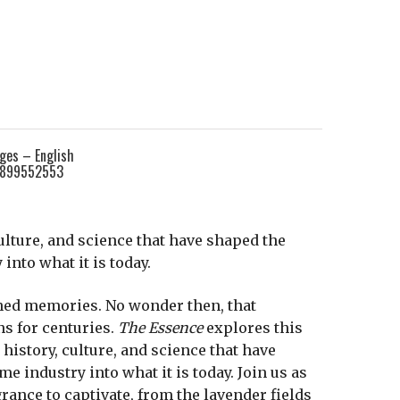
ges – English
899552553
culture, and science that have shaped the
into what it is today.
shed memories. No wonder then, that
s for centuries.
The Essence
explores this
history, culture, and science that have
e industry into what it is today. Join us as
rance to captivate, from the lavender fields