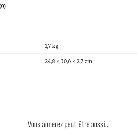
and
(0)
Fragrance
-
Collective
-
Gestalten
1,7 kg
24,8 × 30,6 × 2,7 cm
Vous aimerez peut-être aussi…