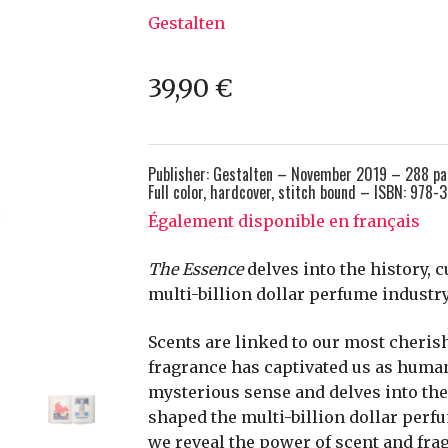
Gestalten
39,90
€
Publisher:
Gestalten – November 2019 – 288 pa
Full color, hardcover, stitch bound –
ISBN:
978-3
Également disponible en français
The Essence
delves into the history, 
multi-billion dollar perfume industry 
Scents are linked to our most cheri
fragrance has captivated us as human
mysterious sense and delves into the 
shaped the multi-billion dollar perfum
we reveal the power of scent and frag