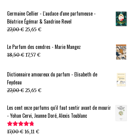
prix
prix
initial
actuel
Germaine Cellier - L'audace d'une parfumeuse -
était :
est :
Béatrice Égémar & Sandrine Revel
21,00 €.
19,95 €.
Le
Le
27,00
€
25,65
€
prix
prix
initial
actuel
Le Parfum des cendres - Marie Mangez
était :
est :
Le
Le
18,50
€
17,57
€
27,00 €.
25,65 €.
prix
prix
initial
actuel
Dictionnaire amoureux du parfum - Elisabeth de
était :
est :
Feydeau
18,50 €.
17,57 €.
Le
Le
27,00
€
25,65
€
prix
prix
initial
actuel
Les cent onze parfums qu'il faut sentir avant de mourir
était :
est :
- Yohan Cervi, Jeanne Doré, Alexis Toublanc
27,00 €.
25,65 €.
Le
Le
17,00
€
16,11
€
Note
4.88
sur