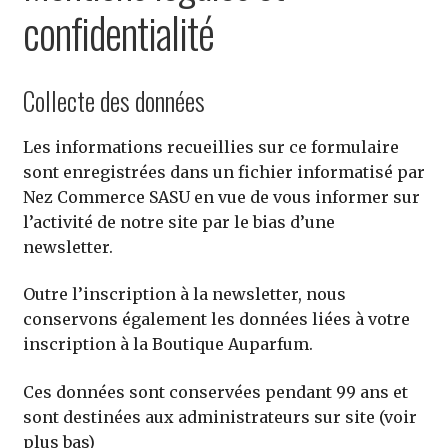
le
confidentialité
enfa
Autres éditeurs
men
À propos de Nez
enfa
Mon compte
Collecte des données
Panier
Les informations recueillies sur ce formulaire
Auparfum
sont enregistrées dans un fichier informatisé par
Nez Commerce SASU en vue de vous informer sur
l’activité de notre site par le bias d’une
newsletter.
Outre l’inscription à la newsletter, nous
conservons également les données liées à votre
inscription à la Boutique Auparfum.
Ces données sont conservées pendant 99 ans et
sont destinées aux administrateurs sur site (voir
plus bas)