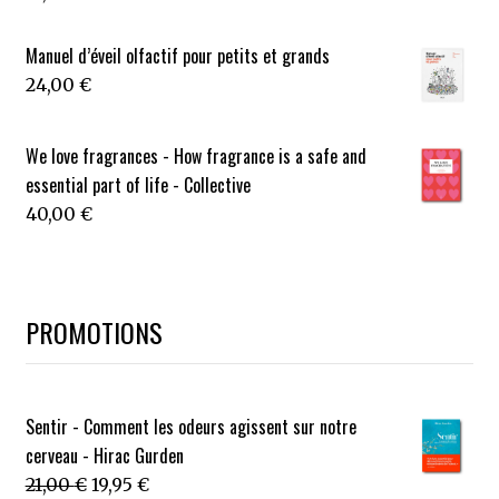
Manuel d’éveil olfactif pour petits et grands
24,00
€
We love fragrances - How fragrance is a safe and
essential part of life - Collective
40,00
€
PROMOTIONS
Sentir - Comment les odeurs agissent sur notre
cerveau - Hirac Gurden
Le
Le
21,00
€
19,95
€