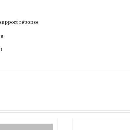
s support réponse
ce
0