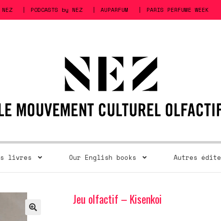
 NEZ
PODCASTS by NEZ
AUPARFUM
PARIS PERFUME WEEK
s livres
Our English books
Autres édite
Jeu olfactif – Kisenkoi
🔍