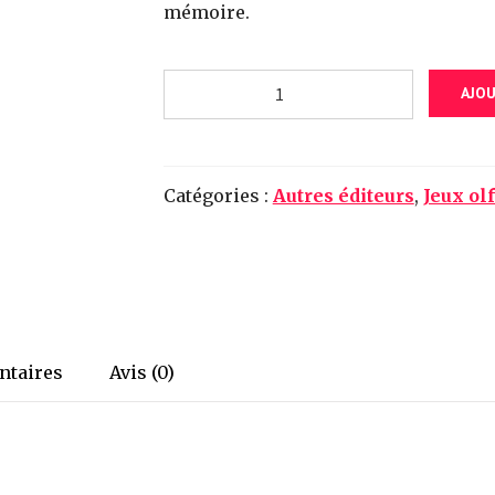
mémoire.
quantité
AJOU
de
Jeu
olfactif
-
Catégories :
Autres éditeurs
,
Jeux olf
Kisenkoi
ntaires
Avis (0)