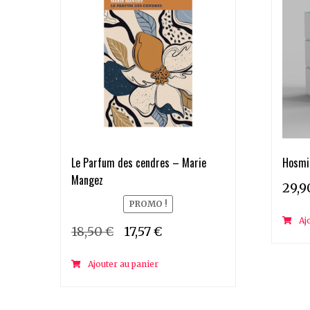
Le Parfum des cendres – Marie
Hosmi 
Mangez
29,
PROMO !
Aj
Le
Le
18,50
€
17,57
€
prix
prix
Ajouter au panier
initial
actuel
était :
est :