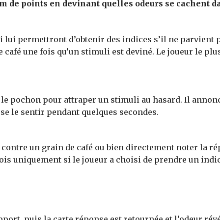
m de points en devinant quelles odeurs se cachent da
i lui permettront d’obtenir des indices s’il ne parvient p
e café une fois qu’un stimuli est deviné. Le joueur le p
e pochon pour attraper un stimuli au hasard. Il annonce 
sse le sentir pendant quelques secondes.
contre un grain de café ou bien directement noter la ré
ois uniquement si le joueur a choisi de prendre un indic
port, puis la carte réponse est retournée et l’odeur rév