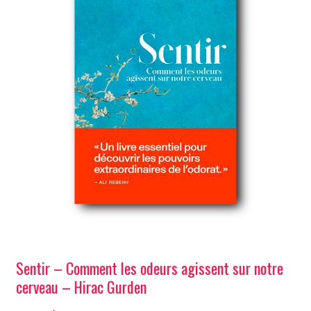
le
enfa
Autres éditeurs
men
À propos de Nez
enfa
Mon compte
Panier
Auparfum
Sentir – Comment les odeurs agissent sur notre
cerveau – Hirac Gurden