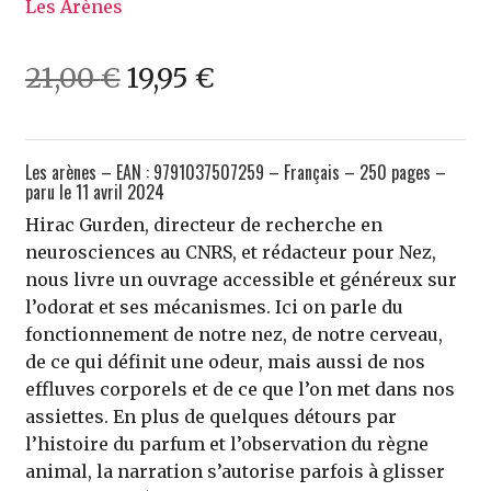
Les Arènes
Le
Le
21,00
€
19,95
€
prix
prix
initial
actuel
Les arènes – EAN : 9791037507259 – Français – 250 pages –
était :
est :
paru le 11 avril 2024
Hirac Gurden, directeur de recherche en
21,00 €.
19,95 €.
neurosciences au CNRS, et rédacteur pour Nez,
nous livre un ouvrage accessible et généreux sur
l’odorat et ses mécanismes. Ici on parle du
fonctionnement de notre nez, de notre cerveau,
de ce qui définit une odeur, mais aussi de nos
effluves corporels et de ce que l’on met dans nos
assiettes. En plus de quelques détours par
l’histoire du parfum et l’observation du règne
animal, la narration s’autorise parfois à glisser