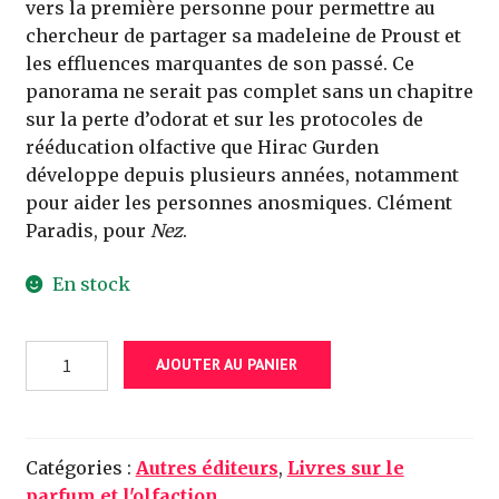
vers la première personne pour permettre au
chercheur de partager sa madeleine de Proust et
les effluences marquantes de son passé. Ce
panorama ne serait pas complet sans un chapitre
sur la perte d’odorat et sur les protocoles de
rééducation olfactive que Hirac Gurden
développe depuis plusieurs années, notamment
pour aider les personnes anosmiques. Clément
Paradis, pour
Nez
.
En stock
quantité
AJOUTER AU PANIER
de
Sentir
-
Comment
Catégories :
Autres éditeurs
,
Livres sur le
les
parfum et l'olfaction