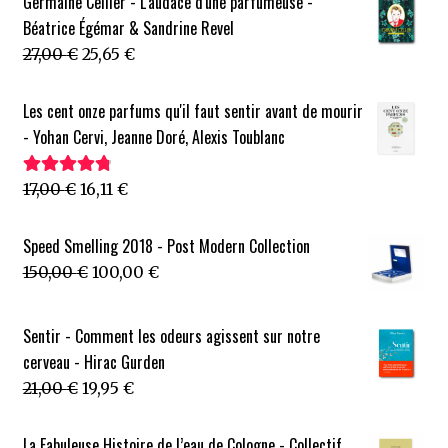
Germaine Cellier - L'audace d'une parfumeuse -
Béatrice Égémar & Sandrine Revel
Le
Le
27,00
€
25,65
€
prix
prix
initial
actuel
Les cent onze parfums qu'il faut sentir avant de mourir
était :
est :
- Yohan Cervi, Jeanne Doré, Alexis Toublanc
27,00 €.
25,65 €.
Le
Le
17,00
€
16,11
€
Note
4.88
sur
prix
prix
5
initial
actuel
Speed Smelling 2018 - Post Modern Collection
était :
est :
Le
Le
150,00
€
100,00
€
17,00 €.
16,11 €.
prix
prix
initial
actuel
Sentir - Comment les odeurs agissent sur notre
était :
est :
cerveau - Hirac Gurden
150,00 €.
100,00 €.
Le
Le
21,00
€
19,95
€
prix
prix
initial
actuel
La Fabuleuse Histoire de l’eau de Cologne - Collectif