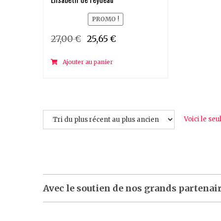
PROMO !
Le
Le
27,00
€
25,65
€
prix
prix
initial
actuel
Ajouter au panier
était :
est :
27,00 €.
25,65 €.
Voici le seu
Avec le soutien de nos grands partenai