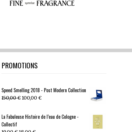
PROMOTIONS
Speed Smelling 2018 - Post Modern Collection
Le
Le
150,00
€
100,00
€
prix
prix
initial
actuel
La Fabuleuse Histoire de l’eau de Cologne -
était :
est :
Collectif
150,00 €.
100,00 €.
Le
Le