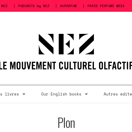
 NEZ
PODCASTS by NEZ
AUPARFUM
PARIS PERFUME WEEK
s livres
Our English books
Autres édite
Plon