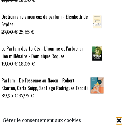
19,00
€
18,00
€
prix
prix
initial
actuel
Dictionnaire amoureux du parfum - Elisabeth de
était :
est :
Feydeau
19,00 €.
18,00 €.
Le
Le
27,00
€
25,65
€
prix
prix
initial
actuel
Le Parfum des forêts - L'homme et l'arbre, un
était :
est :
lien millénaire - Dominique Roques
27,00 €.
25,65 €.
Le
Le
19,00
€
18,05
€
prix
prix
initial
actuel
Parfum - De l'essence au flacon - Robert
était :
est :
Klanten, Carla Seipp, Santiago Rodriguez Tarditi
19,00 €.
18,05 €.
Le
Le
39,95
€
37,95
€
prix
prix
initial
actuel
était :
est :
Gérer le consentement aux cookies
39,95 €.
37,95 €.