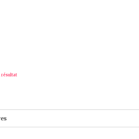
l résultat
res